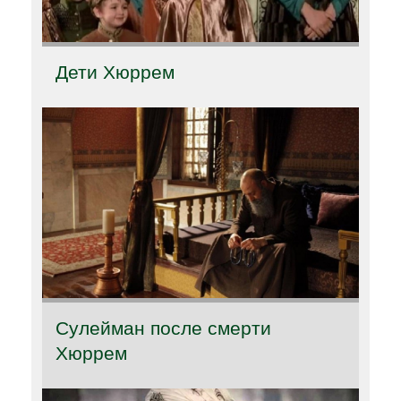
Дети Хюррем
Сулейман после смерти
Хюррем