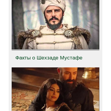
Факты о Шехзаде Мустафе