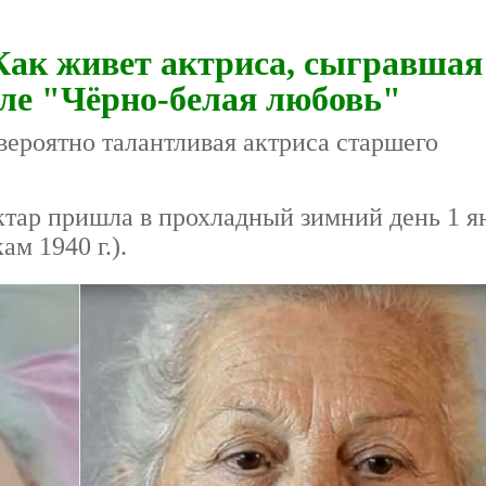
ак живет актриса, сыгравшая
але "Чёрно-белая любовь"
ероятно талантливая актриса старшего
ктар пришла в прохладный зимний день 1 я
м 1940 г.).