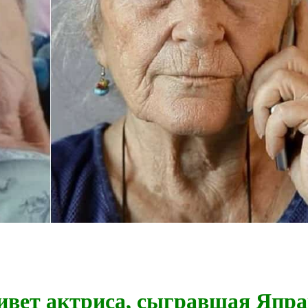
ет актриса, сыгравшая Япра