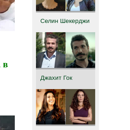
Селин Шекерджи
 в
Джахит Гок