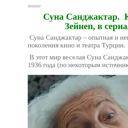
Суна Санджактар. К
Зейнеп, в сери
Суна Санджактар – опытная и нев
поколения кино и театра Турции.
В этот мир веселая Суна Санджа
1936 года (по некоторым источника