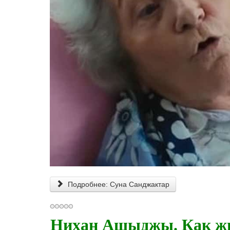
Подробнее: Суна Санджактар
Нихан Ашыджы. Как жив