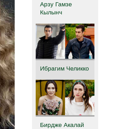
Арзу Гамзе
Кылынч
Ибрагим Челикко
Бирдже Акалай