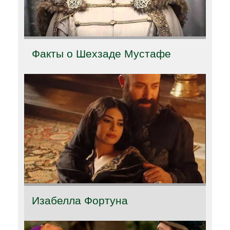
Факты о Шехзаде Мустафе
Изабелла Фортуна