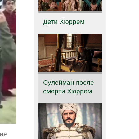
Дети Хюррем
Сулейман после
смерти Хюррем
ие