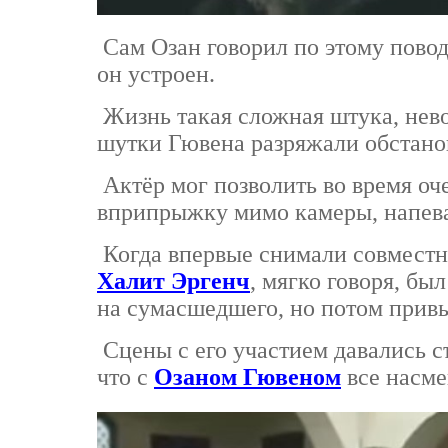
Сам Озан говорил по этому поводу
он устроен.
Жизнь такая сложная штука, нево
шутки Гювена разряжали обстано
Актёр мог позволить во время оч
вприпрыжку мимо камеры, напева
Когда впервые снимали совместн
Халит Эргенч
, мягко говоря, бы
на сумасшедшего, но потом прив
Сцены с его участием давались съ
что с
Озаном Гювеном
все насме