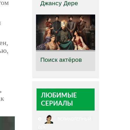
том
Джансу Дере
и
ен,
ью,
Поиск актёров
ь
ЛЮБИМЫЕ
ак
СЕРИАЛЫ
ВЕЛИКОЛЕПНЫЙ
ВЕК