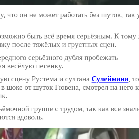
, что он не может работать без шуток, так
зможно быть всё время серьёзным. К тому
вку после тяжёлых и грустных сцен.
ередного серьёзного дубля пробежать
я весёлую песенку.
ую сцену Рустема и султана
Сулеймана
, то
л в шоке от шуток Гювена, смотрел на него 
ык.
ёмочной группе с трудом, так как все знал
ются вдоволь.