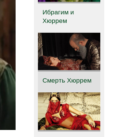
Ибрагим и
Хюррем
Смерть Хюррем