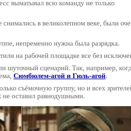
цесс выматывал всю команду не только
 снимались в великолепном веке, были оче
уппе, непременно нужна была разрядка.
тили на рабочей площадке все без исключе
и шуточный сценарий. Так, например, ког
рема,
Сюмбюлем-агой и Гюль-агой
.
олько съёмочную группу, но и всех зрителе
к не оставил равнодушными.