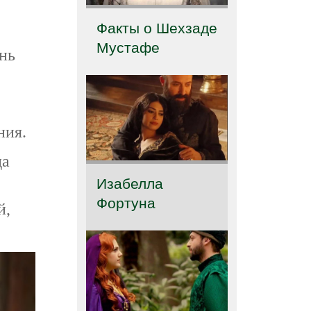
Факты о Шехзаде
Мустафе
нь
ния.
да
Изабелла
Фортуна
й,