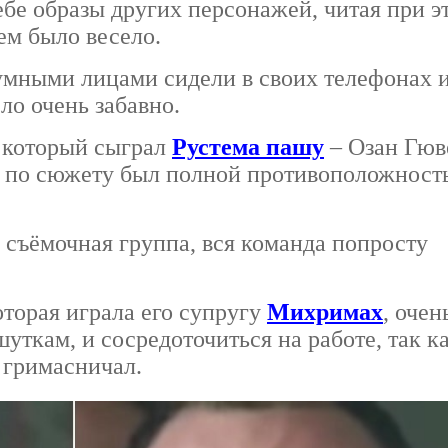
ебе образы других персонажей, читая при э
ем было весело.
умными лицами сидели в своих телефонах 
ло очень забавно.
, который сыграл
Рустема пашу
– Озан Гюв
ж, по сюжету был полной противоположност
 съёмочная группа, вся команда попросту
торая играла его супругу
Михримах
, очен
шуткам, и сосредоточиться на работе, так к
 гримасничал.