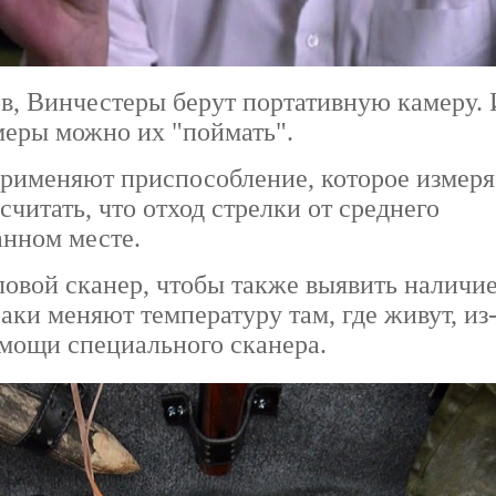
в, Винчестеры берут портативную камеру.
меры можно их "поймать".
применяют приспособление, которое измеря
читать, что отход стрелки от среднего
анном месте.
вой сканер, чтобы также выявить наличи
раки меняют температуру там, где живут, из-
омощи специального сканера.