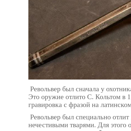
Револьвер был сначала у охотник
Это оружие отлито С. Кольтом в 1
гравировка с фразой на латинском
Револьвер был специально отлит 
нечестивыми тварями. Для этого 