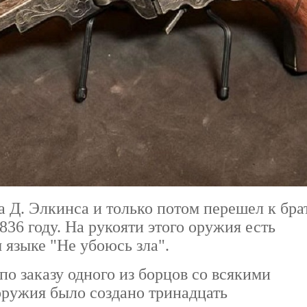
а Д. Элкинса и только потом перешел к бра
836 году. На рукояти этого оружия есть
 языке "Не убоюсь зла".
по заказу одного из борцов со всякими
оружия было создано тринадцать