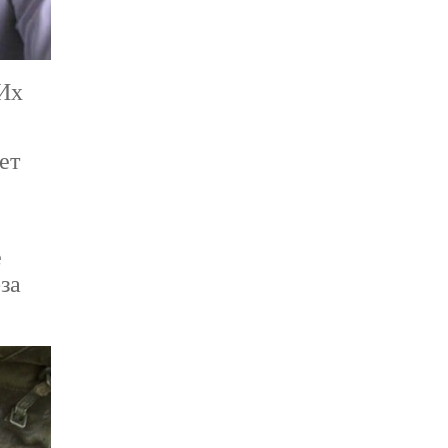
 Их
ет
е
за