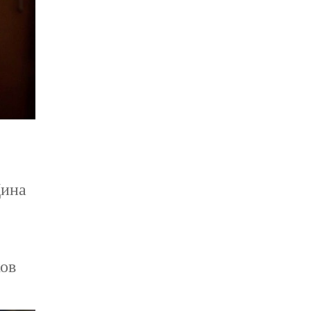
Дина
ков