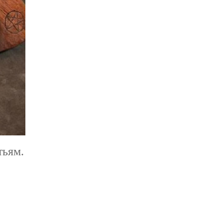
тьям.