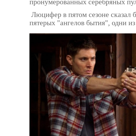
пронумерованных серебряных пул
Люцифер в пятом сезоне сказал б
пятерых "ангелов бытия", одни и