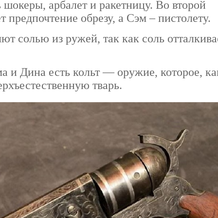
 шокеры, арбалет и ракетницу. Во второй
т предпочтение обрезу, а Сэм – пистолету.
яют солью из ружей, так как соль отталкива
а и Дина есть кольт — оружие, которое, ка
ерхъестественную тварь.