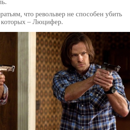
ь.
ратьям, что револьвер не способен убить
з которых – Люцифер.