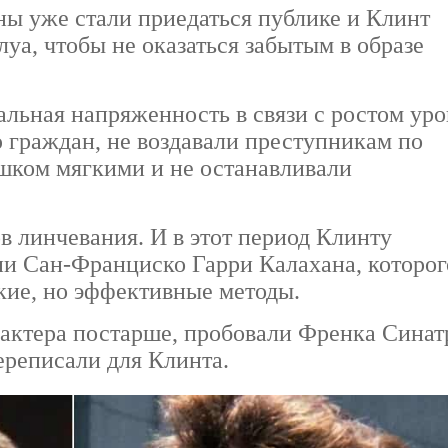
ны уже стали приедаться публике и Клинт
луа, чтобы не оказаться забытым в образе
льная напряженность в связи с ростом уро
 граждан, не воздавали преступникам по
ишком мягкими и не останавливали
 линчевания. И в этот период Клинту
и Сан-Франциско Гарри Калахана, которог
ткие, но эффективные методы.
 актера постарше, пробовали Френка Синат
ереписали для Клинта.