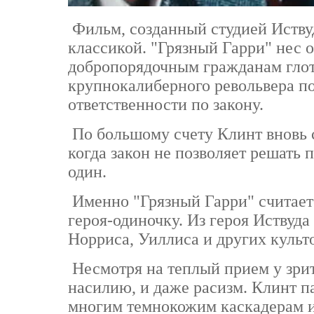
Фильм, созданный студией Иству
классикой. "Грязный Гарри" нес
добропорядочным гражданам глото
крупнокалиберного револьвера по
ответственности по закону.
По большому счету Клинт вновь 
когда закон не позволяет решать
один.
Именно "Грязный Гарри" считает
героя-одиночку. Из героя Иствуд
Норриса, Уиллиса и других культ
Несмотря на теплый прием у зрит
насилию, и даже расизм. Клинт па
многим темнокожим каскадерам и,