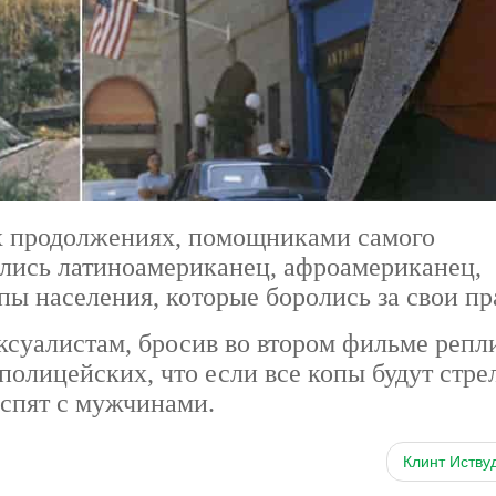
х продолжениях, помощниками самого
ились латиноамериканец, афроамериканец,
ппы населения, которые боролись за свои пр
ксуалистам, бросив во втором фильме репл
олицейских, что если все копы будут стрел
е спят с мужчинами.
Клинт Иству