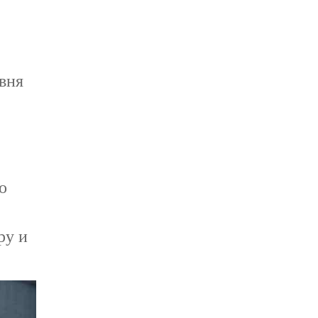
вня
о
ру и