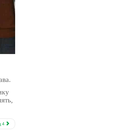
ава.
ику
ять,
д 4