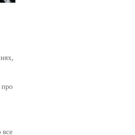
иях,
 про
 все